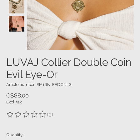
LUVAJ Collier Double Coin
Evil Eye-Or
Article number: SM18N-EEDCN-G
C$88.00
Excl. tax
(0)
The rating of this product is
0
out of 5
Quantity: