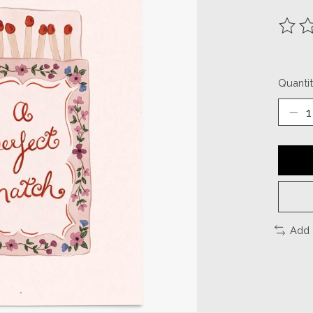
The ra
Quantit
Add 