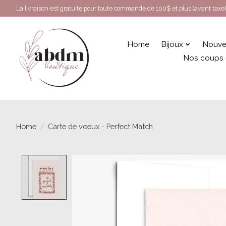
La livraison est gratuite pour toute commande de 100$ et plus (avant taxe)
Home
Bijoux
Nouve
Nos coups
Home
/
Carte de voeux - Perfect Match
Product image slideshow Items