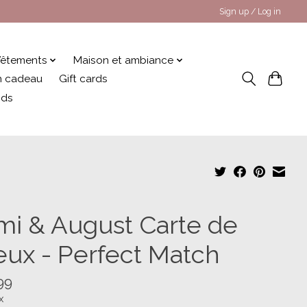
Sign up / Log in
êtements
Maison et ambiance
 en cadeau
Gift cards
nds
mi & August Carte de
eux - Perfect Match
99
x