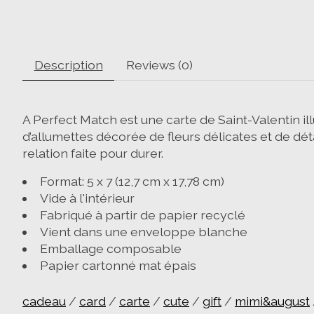
Description
Reviews (0)
A Perfect Match est une carte de Saint-Valentin ill
d’allumettes décorée de fleurs délicates et de dét
relation faite pour durer.
Format: 5 x 7 (12,7 cm x 17,78 cm)
Vide à l'intérieur
Fabriqué à partir de papier recyclé
Vient dans une enveloppe blanche
Emballage composable
Papier cartonné mat épais
cadeau
/
card
/
carte
/
cute
/
gift
/
mimi&august