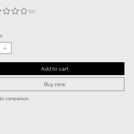
(0)
ting of this product is
0
out of 5
y:
Add to cart
Buy now
to comparison