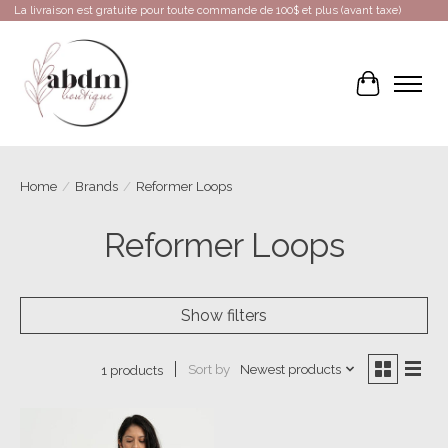
La livraison est gratuite pour toute commande de 100$ et plus (avant taxe)
Cart
Home
/
Brands
/
Reformer Loops
Reformer Loops
Show filters
Sort by
Newest products
1 products