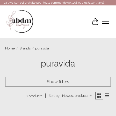
La livraison est gratuite pour toute commande de 100$ et plus (avant taxe)
Cart
Home
/
Brands
/
puravida
puravida
Show filters
Sort by
Newest products
0 products