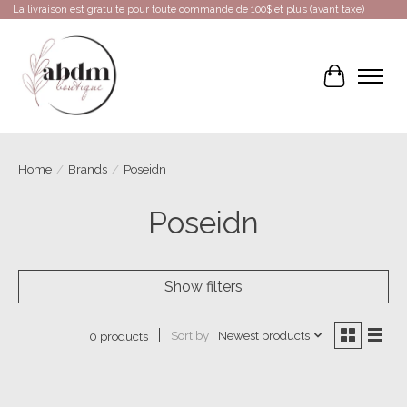
La livraison est gratuite pour toute commande de 100$ et plus (avant taxe)
Cart
Home
/
Brands
/
Poseidn
Poseidn
Show filters
Sort by
Newest products
0 products