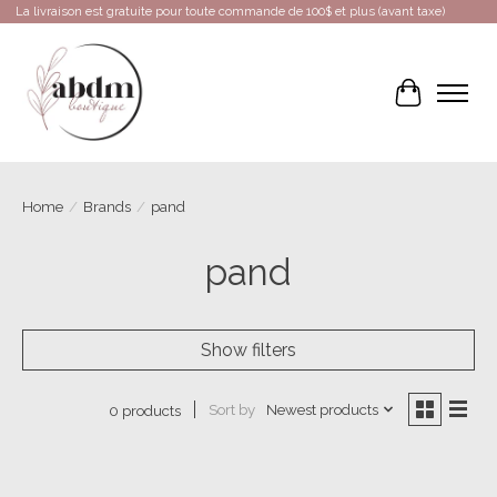
La livraison est gratuite pour toute commande de 100$ et plus (avant taxe)
Cart
Home
/
Brands
/
pand
pand
Show filters
Sort by
Newest products
0 products