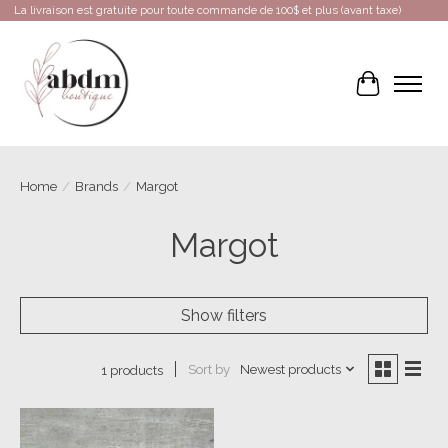
La livraison est gratuite pour toute commande de 100$ et plus (avant taxe)
Cart
Home
/
Brands
/
Margot
Margot
Show filters
Sort by
Newest products
1 products