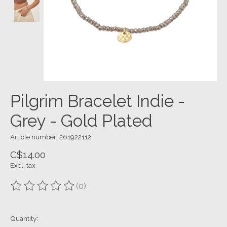
Pilgrim Bracelet Indie -
Grey - Gold Plated
Article number: 261922112
C$14.00
Excl. tax
(0)
The rating of this product is
0
out of 5
Quantity: