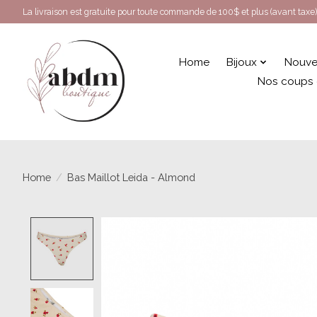
La livraison est gratuite pour toute commande de 100$ et plus (avant taxe)
Home
Bijoux
Nouve
Nos coups
Home
/
Bas Maillot Leida - Almond
Product image slideshow Items