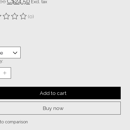
C$24.50
00
Excl. tax
(0)
ting of this product is
0
out of 5
y:
Add to cart
Buy now
to comparison