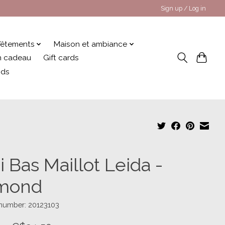
Sign up / Log in
êtements
Maison et ambiance
 en cadeau
Gift cards
nds
i Bas Maillot Leida -
mond
 number: 20123103