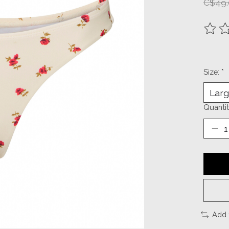
C$49.
The ra
Size:
*
Quantit
Add 