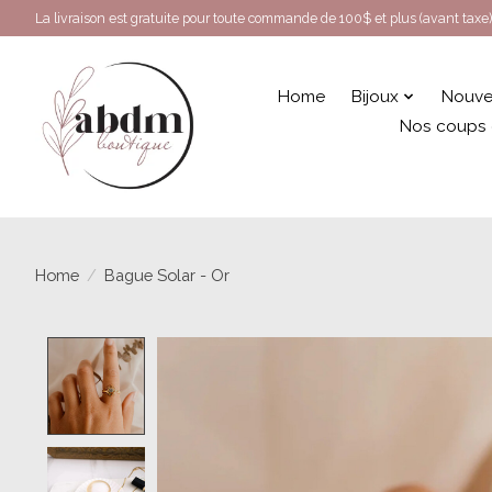
La livraison est gratuite pour toute commande de 100$ et plus (avant taxe)
Home
Bijoux
Nouve
Nos coups
Home
/
Bague Solar - Or
Product image slideshow Items