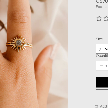
C$70
Excl. ta
The ra
Size:
*
Quantit
Add 