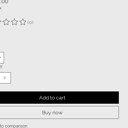
.00
x
(0)
ting of this product is
0
out of 5
y:
Add to cart
Buy now
to comparison