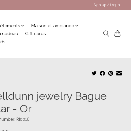
Sign up / Log in
êtements
Maison et ambiance
 en cadeau
Gift cards
nds
lldunn jewelry Bague
ar - Or
 number: RI0016