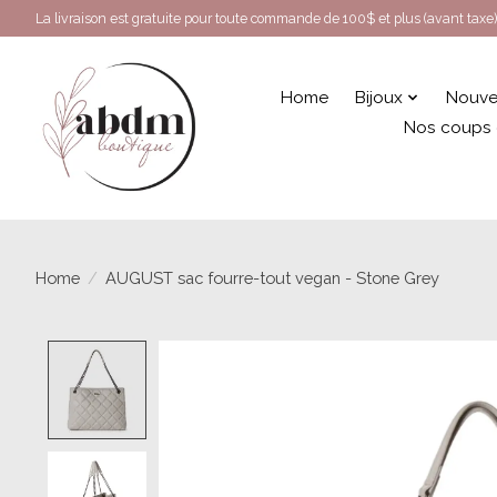
La livraison est gratuite pour toute commande de 100$ et plus (avant taxe)
Home
Bijoux
Nouve
Nos coups
Home
/
AUGUST sac fourre-tout vegan - Stone Grey
Product image slideshow Items