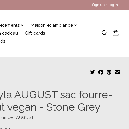
Sign up / Log in
êtements
Maison et ambiance
 en cadeau
Gift cards
nds
yla AUGUST sac fourre-
ut vegan - Stone Grey
e number: AUGUST