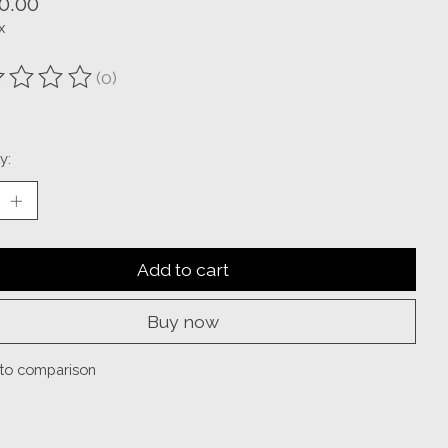
0.00
x
(0)
ting of this product is
0
out of 5
y:
Add to cart
Buy now
to comparison