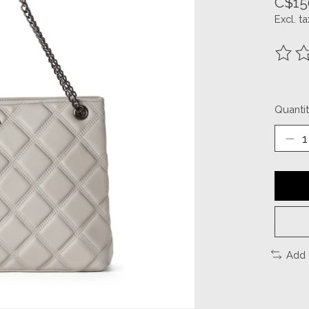
C$15
Excl. ta
The ra
Quantit
Add 